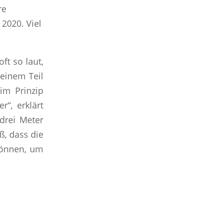
re
2020. Viel
ft so laut,
 einem Teil
im Prinzip
“, erklärt
drei Meter
ß, dass die
können, um