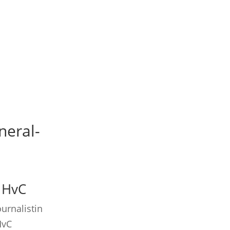
neral-
 HvC
urnalistin
HvC