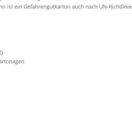
 ist ein Gefahrengutkarton auch nach UN-Richtlinien
Weitere Fragen?
Kontaktieren Sie uns, wir geben die Antworten.
KG
artonagen