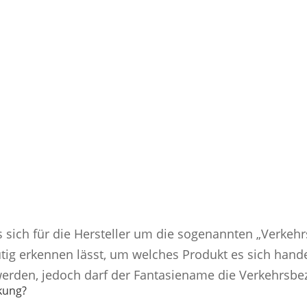
F.A.Q. & Glossar
 Sie Antworten zu vielen Fragen aus dem Verpac
sowie Erklärungen von Fachbegriffen.
s sich für die Hersteller um die sogenannten „Verke
utig erkennen lässt, um welches Produkt es sich han
 werden, jedoch darf der Fantasiename die Verkehrsb
kung?