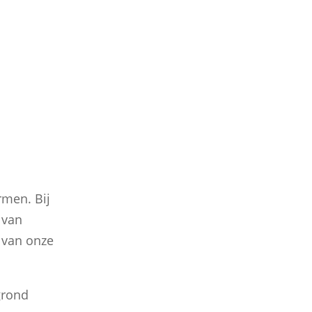
rmen. Bij
 van
 van onze
grond