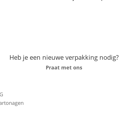
ubert von Carnap en daar zijn we erg blij mee. In de l
door Hubert von Carnap en het werkt perfect! Uiteind
Heb je een nieuwe verpakking nodig?
Praat met ons
KG
artonagen