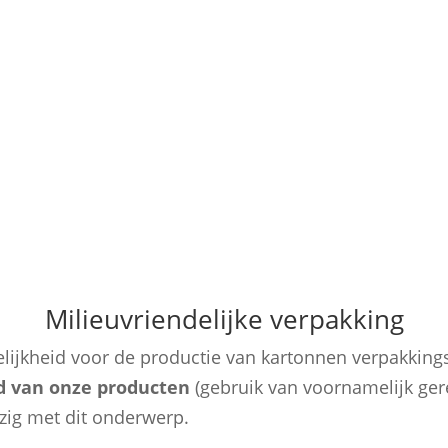
e milieuvriendelijke verpakkingen die HvC produceert
oen voor het behoud van ons milieu en de beschermin
om precies te zijn!
Milieuvriendelijke verpakking
ijkheid voor de productie van kartonnen verpakkings
d van onze producten
(gebruik van voornamelijk ger
zig met dit onderwerp.