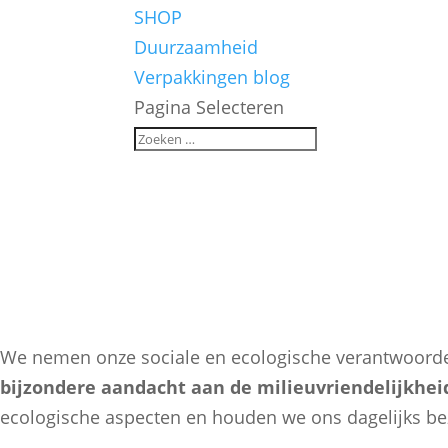
SHOP
Duurzaamheid
Verpakkingen blog
Pagina Selecteren
Duurzaamheid
Voor ons begint het met het maaien van het gazon.
Hoe kunnen we als bedrijf duurzamer handelen? Met d
naar duurzaamheid te zetten. Maar om nog meer te d
een fotovoltaïsch systeem onze daken - 818 modules, 
We nemen onze sociale en ecologische verantwoordel
bijzondere aandacht aan de milieuvriendelijkhei
ecologische aspecten en houden we ons dagelijks be