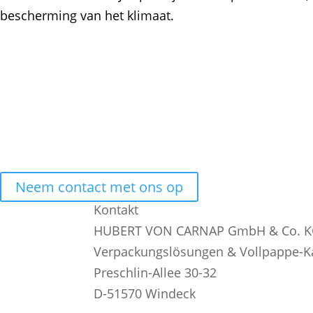
bescherming van het klimaat.
Wat onze klanten zeggen
"Het voelt alsof we altijd al klant zijn geweest bij H
zonder inkooporders. De replenishment wordt beheerd 
lukt en dat is helemaal niet het geval."
Neem contact met ons op
Kontakt
HUBERT VON CARNAP GmbH & Co. 
Verpackungslösungen & Vollpappe-K
Preschlin-Allee 30-32
D-51570 Windeck