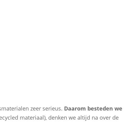
, stellen we onze klanten in staat om de eerste stap
g van het klimaat, siert sinds 10 september 2019
materialen zeer serieus.
Daarom besteden we
ecycled materiaal), denken we altijd na over de