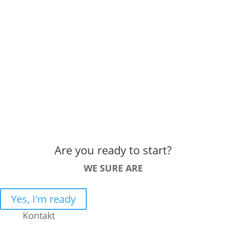
Lorem ipsum dolor sit amet, consectetur adipiscing
elit. Praesent sapien massa, convallis a pellentesque
nec, egestas non nisi. Quisque velit nisi, pretium ut
lacinia in, elementum id enim. Vestibulum ante
ipsum primis in faucibus orci luctus et ultrices
posuere cubilia Curae; Donec velit neque, auctor sit
amet aliquam vel, ullamcorper sit amet ligula. Nulla
quis lorem ut libero malesuada feugiat.
Katy Author
CEO
,
Katy's Company
Are you ready to start?
WE SURE ARE
Yes, I'm ready
Kontakt